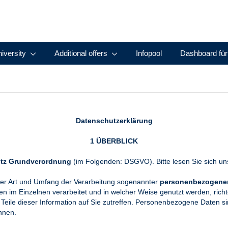
iversity
Additional offers
Infopool
Dashboard für
Datenschutzerklärung
1 ÜBERBLICK
tz Grundverordnung
(im Folgenden: DSGVO). Bitte lesen Sie sich uns
ber Art und Umfang der Verarbeitung sogenannter
personenbezogener
im Einzelnen verarbeitet und in welcher Weise genutzt werden, rich
Teile dieser Information auf Sie zutreffen. Personenbezogene Daten sin
nnen.