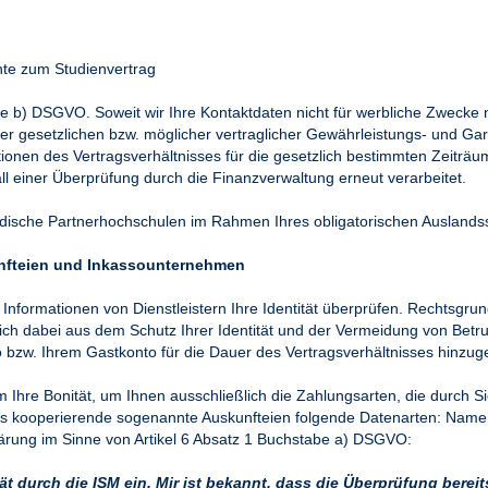
e zum Studienvertrag
be b) DSGVO. Soweit wir Ihre Kontaktdaten nicht für werbliche Zwecke nu
r gesetzlichen bzw. möglicher vertraglicher Gewährleistungs- und Gara
tionen des Vertragsverhältnisses für die gesetzlich bestimmten Zeiträ
ll einer Überprüfung durch die Finanzverwaltung erneut verarbeitet.
sche Partnerhochschulen im Rahmen Ihres obligatorischen Auslandsse
kunfteien und Inkassounternehmen
Informationen von Dienstleistern Ihre Identität überprüfen. Rechtsgrund
sich dabei aus dem Schutz Ihrer Identität und der Vermeidung von Be
bzw. Ihrem Gastkonto für die Dauer des Vertragsverhältnisses hinzuge
m Ihre Bonität, um Ihnen ausschließlich die Zahlungsarten, die durc
ns kooperierende sogenannte Auskunfteien folgende Datenarten: Namen
klärung im Sinne von Artikel 6 Absatz 1 Buchstabe a) DSGVO:
tät durch die ISM ein. Mir ist bekannt, dass die Überprüfung berei