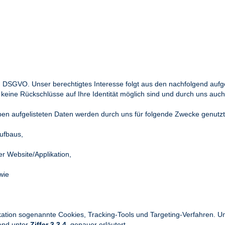
f) DSGVO. Unser berechtigtes Interesse folgt aus den nachfolgend auf
eine Rückschlüsse auf Ihre Identität möglich sind und durch uns auc
ben aufgelisteten Daten werden durch uns für folgende Zwecke genutzt
ufbaus,
r Website/Applikation,
wie
kation sogenannte Cookies, Tracking-Tools und Targeting-Verfahren. U
gend unter
Ziffer 3.3.4.
genauer erläutert.