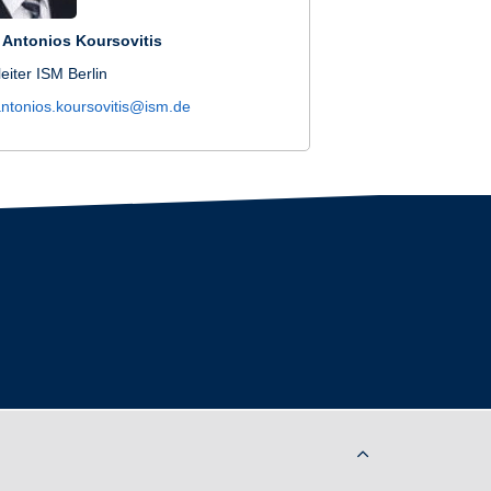
. Antonios Koursovitis
iter ISM Berlin
ntonios.koursovitis@ism.de